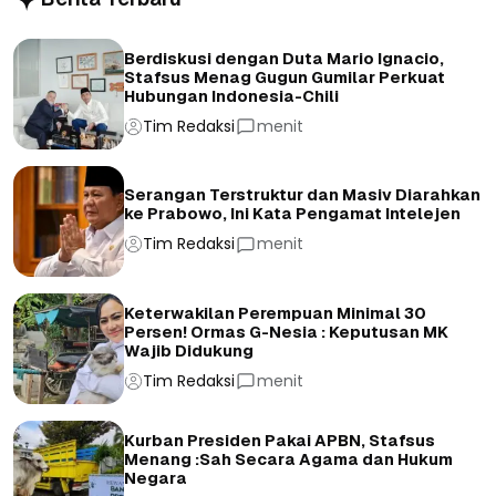
Berdiskusi dengan Duta Mario Ignacio,
Stafsus Menag Gugun Gumilar Perkuat
Hubungan Indonesia-Chili
Tim Redaksi
menit
Serangan Terstruktur dan Masiv Diarahkan
ke Prabowo, Ini Kata Pengamat Intelejen
Tim Redaksi
menit
Keterwakilan Perempuan Minimal 30
Persen! Ormas G-Nesia : Keputusan MK
Wajib Didukung
Tim Redaksi
menit
Kurban Presiden Pakai APBN, Stafsus
Menang :Sah Secara Agama dan Hukum
Negara