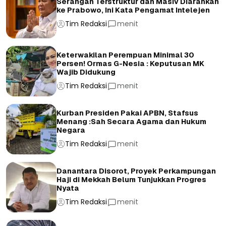
Serangan Terstruktur dan Masiv Diarahkan
ke Prabowo, Ini Kata Pengamat Intelejen
Tim Redaksi
menit
Keterwakilan Perempuan Minimal 30
Persen! Ormas G-Nesia : Keputusan MK
Wajib Didukung
Tim Redaksi
menit
Kurban Presiden Pakai APBN, Stafsus
Menang :Sah Secara Agama dan Hukum
Negara
Tim Redaksi
menit
Danantara Disorot, Proyek Perkampungan
Haji di Mekkah Belum Tunjukkan Progres
Nyata
Tim Redaksi
menit