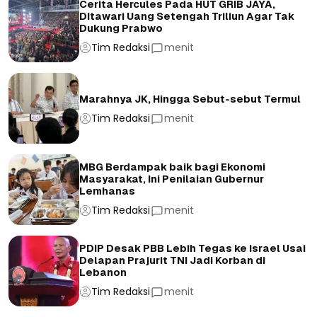
Cerita Hercules Pada HUT GRIB JAYA,
DItawari Uang Setengah Triliun Agar Tak
Dukung Prabwo
Tim Redaksi
menit
Marahnya JK, Hingga Sebut-sebut Termul
Tim Redaksi
menit
MBG Berdampak baik bagi Ekonomi
Masyarakat, Ini Penilaian Gubernur
Lemhanas
Tim Redaksi
menit
PDIP Desak PBB Lebih Tegas ke Israel Usai
Delapan Prajurit TNI Jadi Korban di
Lebanon
Tim Redaksi
menit