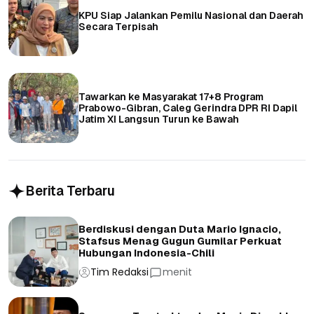
KPU Siap Jalankan Pemilu Nasional dan Daerah
Secara Terpisah
Tawarkan ke Masyarakat 17+8 Program
Prabowo-Gibran, Caleg Gerindra DPR RI Dapil
Jatim XI Langsun Turun ke Bawah
Berita Terbaru
Berdiskusi dengan Duta Mario Ignacio,
Stafsus Menag Gugun Gumilar Perkuat
Hubungan Indonesia-Chili
Tim Redaksi
menit