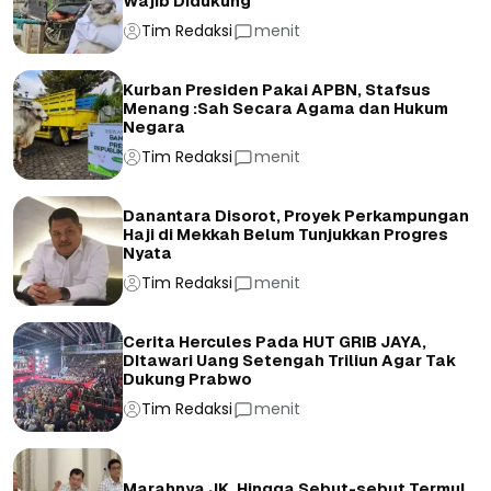
Wajib Didukung
Tim Redaksi
menit
Kurban Presiden Pakai APBN, Stafsus
Menang :Sah Secara Agama dan Hukum
Negara
Tim Redaksi
menit
Danantara Disorot, Proyek Perkampungan
Haji di Mekkah Belum Tunjukkan Progres
Nyata
Tim Redaksi
menit
Cerita Hercules Pada HUT GRIB JAYA,
DItawari Uang Setengah Triliun Agar Tak
Dukung Prabwo
Tim Redaksi
menit
Marahnya JK, Hingga Sebut-sebut Termul