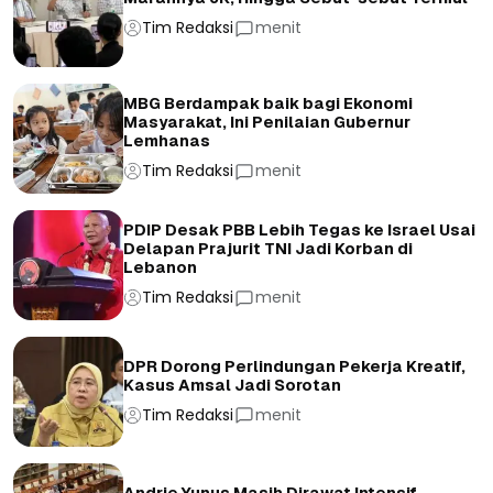
Tim Redaksi
menit
MBG Berdampak baik bagi Ekonomi
Masyarakat, Ini Penilaian Gubernur
Lemhanas
Tim Redaksi
menit
PDIP Desak PBB Lebih Tegas ke Israel Usai
Delapan Prajurit TNI Jadi Korban di
Lebanon
Tim Redaksi
menit
DPR Dorong Perlindungan Pekerja Kreatif,
Kasus Amsal Jadi Sorotan
Tim Redaksi
menit
Andrie Yunus Masih Dirawat Intensif,