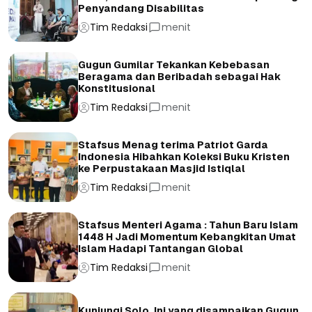
Penyandang Disabilitas
Tim Redaksi
menit
Gugun Gumilar Tekankan Kebebasan
Beragama dan Beribadah sebagai Hak
Konstitusional
Tim Redaksi
menit
Stafsus Menag terima Patriot Garda
Indonesia Hibahkan Koleksi Buku Kristen
ke Perpustakaan Masjid Istiqlal
Tim Redaksi
menit
Stafsus Menteri Agama : Tahun Baru Islam
1448 H Jadi Momentum Kebangkitan Umat
Islam Hadapi Tantangan Global
Tim Redaksi
menit
Kunjungi Solo, Ini yang disampaikan Gugun