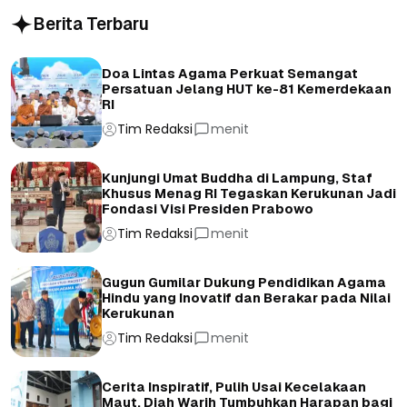
Berita Terbaru
Doa Lintas Agama Perkuat Semangat
Persatuan Jelang HUT ke-81 Kemerdekaan
RI
Tim Redaksi
menit
Kunjungi Umat Buddha di Lampung, Staf
Khusus Menag RI Tegaskan Kerukunan Jadi
Fondasi Visi Presiden Prabowo
Tim Redaksi
menit
Gugun Gumilar Dukung Pendidikan Agama
Hindu yang Inovatif dan Berakar pada Nilai
Kerukunan
Tim Redaksi
menit
Cerita Inspiratif, Pulih Usai Kecelakaan
Maut, Diah Warih Tumbuhkan Harapan bagi