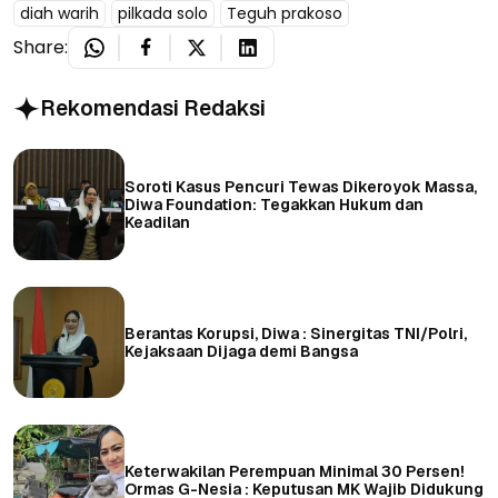
diah warih
pilkada solo
Teguh prakoso
Share:
Rekomendasi Redaksi
Soroti Kasus Pencuri Tewas Dikeroyok Massa,
Diwa Foundation: Tegakkan Hukum dan
Keadilan
Berantas Korupsi, Diwa : Sinergitas TNI/Polri,
Kejaksaan Dijaga demi Bangsa
Keterwakilan Perempuan Minimal 30 Persen!
Ormas G-Nesia : Keputusan MK Wajib Didukung