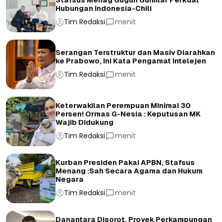
Hubungan Indonesia-Chili
Tim Redaksi
menit
Serangan Terstruktur dan Masiv Diarahkan
ke Prabowo, Ini Kata Pengamat Intelejen
Tim Redaksi
menit
Keterwakilan Perempuan Minimal 30
Persen! Ormas G-Nesia : Keputusan MK
Wajib Didukung
Tim Redaksi
menit
Kurban Presiden Pakai APBN, Stafsus
Menang :Sah Secara Agama dan Hukum
Negara
Tim Redaksi
menit
Danantara Disorot, Proyek Perkampungan