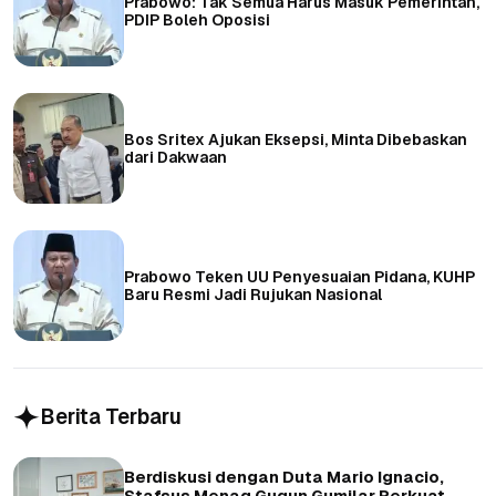
Prabowo: Tak Semua Harus Masuk Pemerintah,
PDIP Boleh Oposisi
Bos Sritex Ajukan Eksepsi, Minta Dibebaskan
dari Dakwaan
Prabowo Teken UU Penyesuaian Pidana, KUHP
Baru Resmi Jadi Rujukan Nasional
Berita Terbaru
Berdiskusi dengan Duta Mario Ignacio,
Stafsus Menag Gugun Gumilar Perkuat