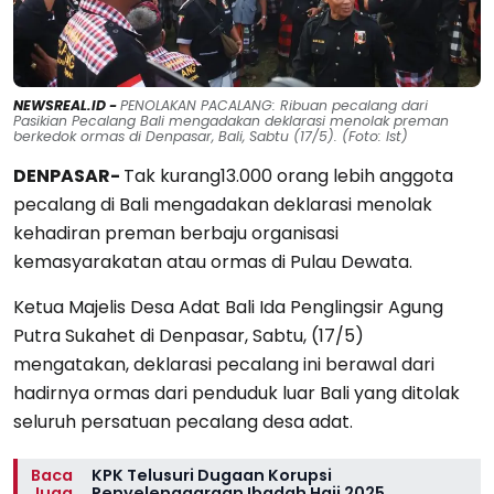
NEWSREAL.ID -
PENOLAKAN PACALANG: Ribuan pecalang dari
Pasikian Pecalang Bali mengadakan deklarasi menolak preman
berkedok ormas di Denpasar, Bali, Sabtu (17/5). (Foto: Ist)
DENPASAR-
Tak kurang13.000 orang lebih anggota
pecalang di Bali mengadakan deklarasi menolak
kehadiran preman berbaju organisasi
kemasyarakatan atau ormas di Pulau Dewata.
Ketua Majelis Desa Adat Bali Ida Penglingsir Agung
Putra Sukahet di Denpasar, Sabtu, (17/5)
mengatakan, deklarasi pecalang ini berawal dari
hadirnya ormas dari penduduk luar Bali yang ditolak
seluruh persatuan pecalang desa adat.
Baca
KPK Telusuri Dugaan Korupsi
Juga
Penyelenggaraan Ibadah Haji 2025