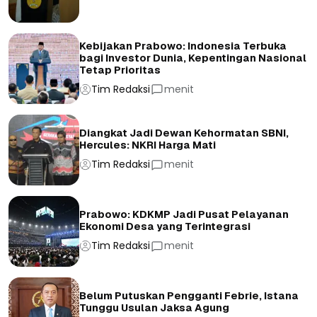
Kebijakan Prabowo: Indonesia Terbuka
bagi Investor Dunia, Kepentingan Nasional
Tetap Prioritas
Tim Redaksi
menit
Diangkat Jadi Dewan Kehormatan SBNI,
Hercules: NKRI Harga Mati
Tim Redaksi
menit
Prabowo: KDKMP Jadi Pusat Pelayanan
Ekonomi Desa yang Terintegrasi
Tim Redaksi
menit
Belum Putuskan Pengganti Febrie, Istana
Tunggu Usulan Jaksa Agung