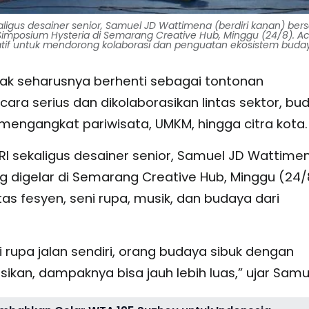
aligus desainer senior, Samuel JD Wattimena (berdiri kanan) be
imposium Hysteria di Semarang Creative Hub, Minggu (24/8). Aca
eatif untuk mendorong kolaborasi dan penguatan ekosistem budaya
tak seharusnya berhenti sebagai tontonan
ecara serius dan dikolaborasikan lintas sektor, bu
 mengangkat pariwisata, UMKM, hingga citra kota.
 RI sekaligus desainer senior, Samuel JD Wattime
g digelar di Semarang Creative Hub, Minggu (24/
 fesyen, seni rupa, musik, dan budaya dari
ni rupa jalan sendiri, orang budaya sibuk dengan
sikan, dampaknya bisa jauh lebih luas,” ujar Samu