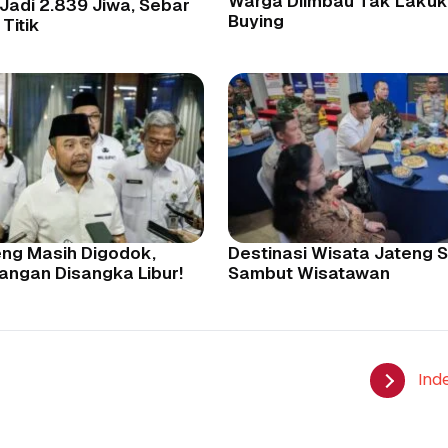
Warga Diimbau Tak Lakuk
Jadi 2.839 Jiwa, Sebar
Buying
Titik
eng Masih Digodok,
Destinasi Wisata Jateng S
angan Disangka Libur!
Sambut Wisatawan
Ind