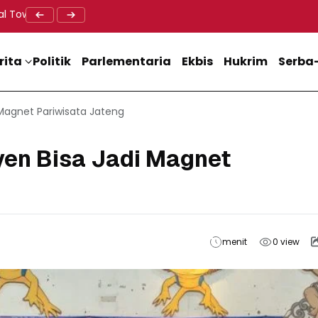
al Tower BTS, Diwa : Nyawa dan Keselamatan Warga Lebih Berha
Doa Lintas Agama Perkuat Semangat Persatuan Jelang HU
Dukung M
rita
Politik
Parlementaria
Ekbis
Hukrim
Serba-
 Magnet Pariwisata Jateng
yen Bisa Jadi Magnet
menit
0
view