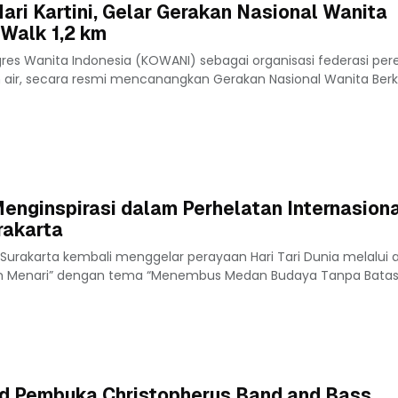
ari Kartini, Gelar Gerakan Nasional Wanita
Walk 1,2 km
gres Wanita Indonesia (KOWANI) sebagai organisasi federasi p
ah air, secara resmi mencanangkan Gerakan Nasional Wanita Ber
Menginspirasi dalam Perhelatan Internasiona
rakarta
) Surakarta kembali menggelar perayaan Hari Tari Dunia melalui 
am Menari” dengan tema “Menembus Medan Budaya Tanpa Batas.”
d Pembuka Christopherus Band and Bass