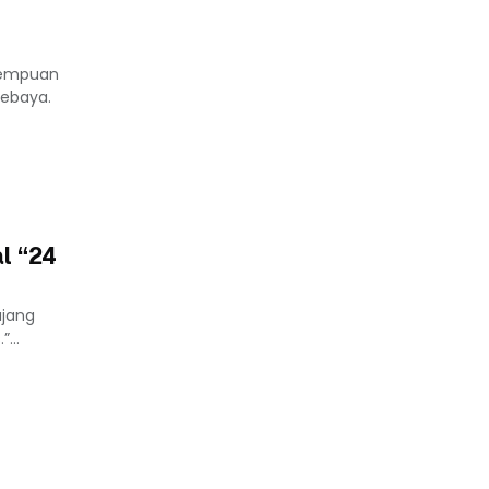
erempuan
kebaya.
l “24
ajang
...