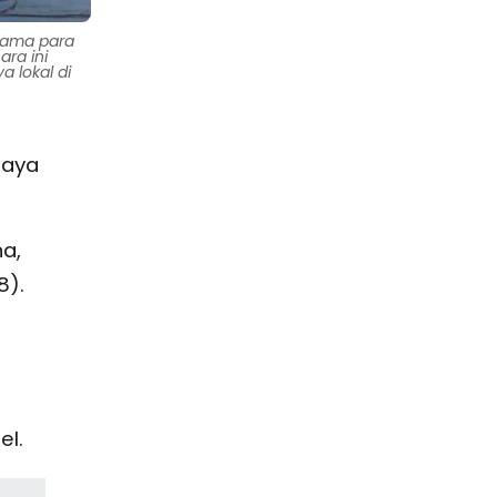
rsama para
ra ini
 lokal di
daya
na,
8).
el.