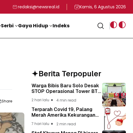
rga
T ke-81 Kemerdekaan RI
BG, Kadin Apresiasi Kepemimpinan Presiden Prabowo yang Visi
Staf Khusus Menag RI 
redaksi@newsreal.id
Kamis, 6 Agustus 2026
Serbi
Gaya Hidup
Indeks
Berita Terpopuler
Warga Bibis Baru Solo Desak
STOP Operasional Tower BTS,
Diwa : Nyawa dan
2 hari lalu
4 min read
Share
Keselamatan Warga Lebih
Berharga
Terparah Covid 19, Palang
Merah Amerika Kekurangan
Pasokan Darah Nasional Lagi
7 hari lalu
2 min read