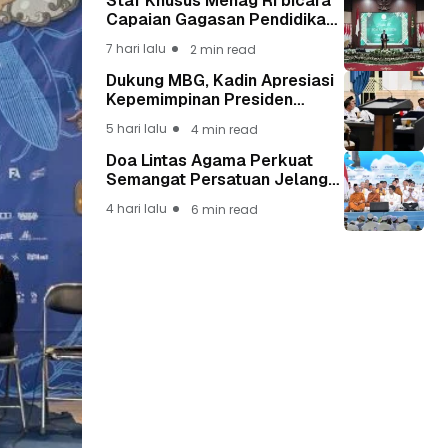
Staf Khusus Menag RI bicara
Capaian Gagasan Pendidikan
Presiden Prabowo Lewat Guru
7 hari lalu
2 min read
Madrasah
Dukung MBG, Kadin Apresiasi
Kepemimpinan Presiden
Prabowo yang Visioner
5 hari lalu
4 min read
Doa Lintas Agama Perkuat
Semangat Persatuan Jelang
HUT ke-81 Kemerdekaan RI
4 hari lalu
6 min read