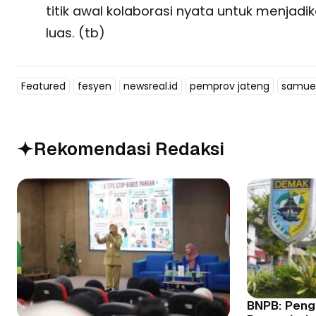
titik awal kolaborasi nyata untuk menjadi
luas. (tb)
Featured
fesyen
newsreal.id
pemprov jateng
samue
Rekomendasi Redaksi
BNPB: Peng