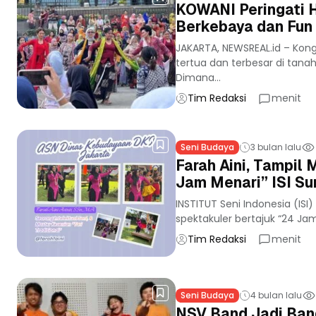
KOWANI Peringati H
Berkebaya dan Fun 
JAKARTA, NEWSREAL.id – Kon
tertua dan terbesar di tan
Dimana...
Tim Redaksi
menit
Seni Budaya
3 bulan lalu
Farah Aini, Tampil 
Jam Menari” ISI Su
INSTITUT Seni Indonesia (ISI
spektakuler bertajuk “24 J
Tim Redaksi
menit
Seni Budaya
4 bulan lalu
NSV Band Jadi Ban