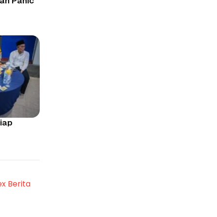
an Panic
iap
ex Berita