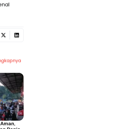
enal
ngkapnya
 Aman,