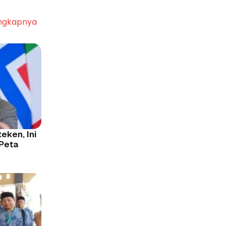
ngkapnya
eken, Ini
 Peta