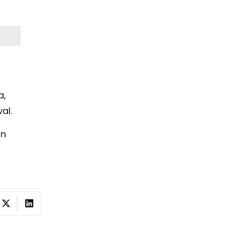
a,
al.
an