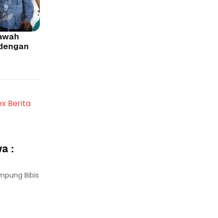
Bawah
 dengan
ex Berita
a :
mpung Bibis