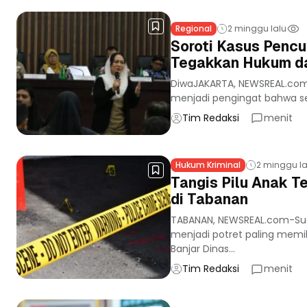
Regional
2 minggu lalu
Soroti Kasus Pencu
Tegakkan Hukum da
DiwaJAKARTA, NEWSREAL.com– 
menjadi pengingat bahwa se
Tim Redaksi
menit
Hukum Kriminal
2 minggu la
Tangis Pilu Anak 
di Tabanan
TABANAN, NEWSREAL.com-Su
menjadi potret paling memil
Banjar Dinas...
Tim Redaksi
menit