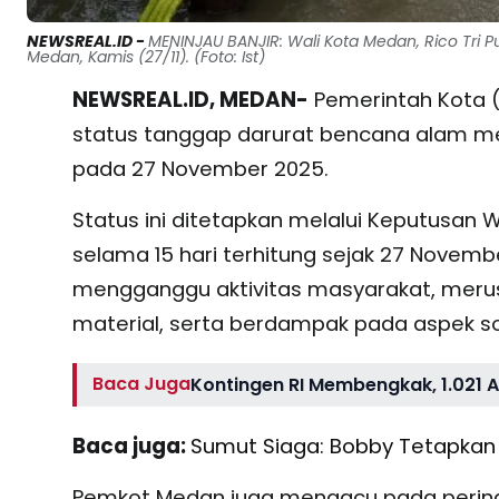
NEWSREAL.ID -
MENINJAU BANJIR: Wali Kota Medan, Rico Tri P
Medan, Kamis (27/11). (Foto: Ist)
NEWSREAL.ID, MEDAN-
Pemerintah Kota 
status tanggap darurat bencana alam me
pada 27 November 2025.
Status ini ditetapkan melalui Keputusan 
selama 15 hari terhitung sejak 27 Novembe
mengganggu aktivitas masyarakat, merus
material, serta berdampak pada aspek so
Baca Juga
Kontingen RI Membengkak, 1.021 A
Baca juga:
Sumut Siaga: Bobby Tetapkan 
Pemkot Medan juga mengacu pada peringat