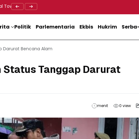
al Tower BTS, Diwa : Nyawa dan Keselamatan Warga Lebih Berha
Doa Lintas Agama Perkuat Semangat Persatuan Jelang HU
Dukung M
rita
Politik
Parlementaria
Ekbis
Hukrim
Serba-
p Darurat Bencana Alam
 Status Tanggap Darurat
menit
0
view