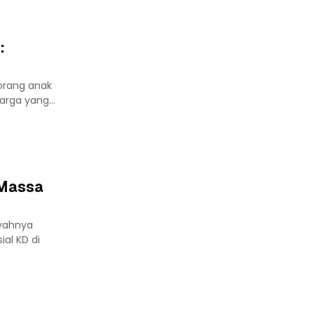
:
eorang anak
rga yang...
 Massa
yahnya
al KD di