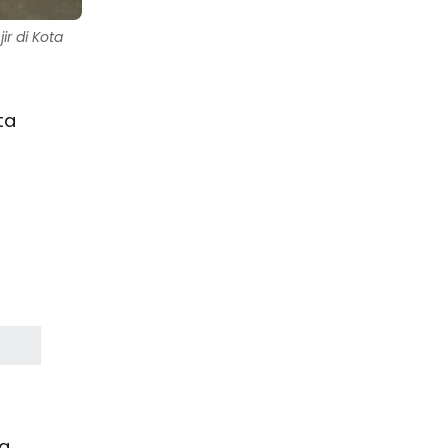
r di Kota
ta
ka