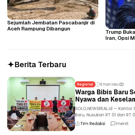
Sejumlah Jembatan Pascabanjir di
Aceh Rampung Dibangun
Trump Buka
Iran, Opsi M
Berita Terbaru
Regional
6 hari lalu
Warga Bibis Baru S
Nyawa dan Keselam
SOLO,NEWSREAL.id — Kantor S
Baru, Nusukan RT 01 dan RT 02
Tim Redaksi
menit