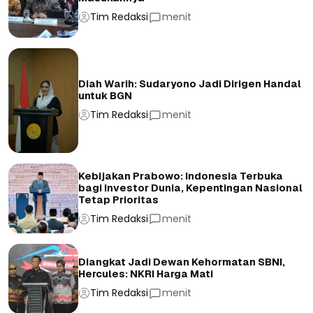
Tim Redaksi
menit
Diah Warih: Sudaryono Jadi Dirigen Handal
untuk BGN
Tim Redaksi
menit
Kebijakan Prabowo: Indonesia Terbuka
bagi Investor Dunia, Kepentingan Nasional
Tetap Prioritas
Tim Redaksi
menit
Diangkat Jadi Dewan Kehormatan SBNI,
Hercules: NKRI Harga Mati
Tim Redaksi
menit