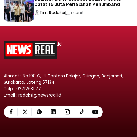
Catat 15 Juta Perjalanan Penumpang
Tim Redaksi
menit
.id
Alamat : No.108 C, Jl. Tentara Pelajar, Gilingan, Banjarsari,
Surakarta, Jateng 57134
Telp : 02712931177
Email : redaksi@newsreal.id