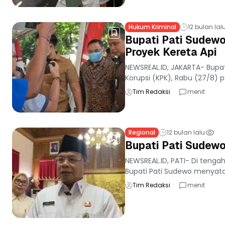
Hukum Kriminal
12 bulan lal
Bupati Pati Sudewo
Proyek Kereta Api
NEWSREAL.ID, JAKARTA- Bupa
Korupsi (KPK), Rabu (27/8) pa
Tim Redaksi
menit
Regional
12 bulan lalu
Bupati Pati Sudewo
NEWSREAL.ID, PATI- Di teng
Bupati Pati Sudewo menyatak
Tim Redaksi
menit