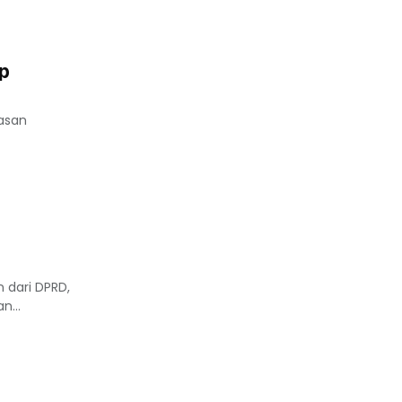
ap
asan
 dari DPRD,
n...