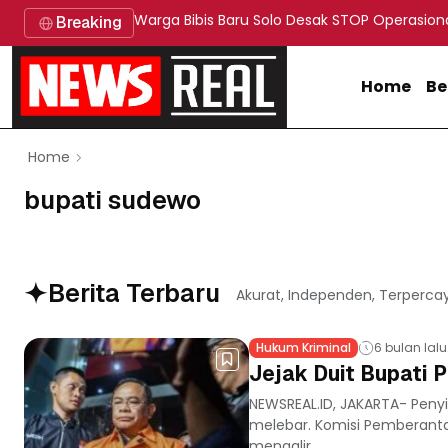
Warga Bibis Baru Solo Desak STOP Operasion
Breaking
Home
Be
Home
bupati sudewo
Berita Terbaru
Akurat, Independen, Terperca
Hukum Kriminal
6 bulan lalu
Jejak Duit Bupati P
NEWSREAL.ID, JAKARTA- Penyi
melebar. Komisi Pemberanta
mengalir...