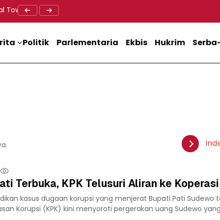
al Tower BTS, Diwa : Nyawa dan Keselamatan Warga Lebih Berha
Doa Lintas Agama Perkuat Semangat Persatuan Jelang HU
Dukung M
rita
Politik
Parlementaria
Ekbis
Hukrim
Serba-
Ind
ya.
ati Terbuka, KPK Telusuri Aliran ke Koperasi
dikan kasus dugaan korupsi yang menjerat Bupati Pati Sudewo t
san Korupsi (KPK) kini menyoroti pergerakan uang Sudewo yan