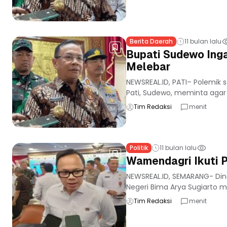
Berita Daerah
11 bulan lalu
Bupati Sudewo Ing
Melebar
NEWSREAL.ID, PATI– Polemik s
Pati, Sudewo, meminta agar 
Tim Redaksi
menit
Politik
11 bulan lalu
Wamendagri Ikuti 
NEWSREAL.ID, SEMARANG- Dina
Negeri Bima Arya Sugiarto 
Tim Redaksi
menit