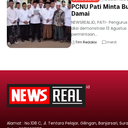
PCNU Pati Minta Bu
Damai
NEWSREAL.ID, PATI- Pengur
aksi demonstrasi 13 Agustu
permintaan...
Tim Redaksi
menit
.id
Alamat : No.108 C, Jl. Tentara Pelajar, Gilingan, Banjarsari, Su