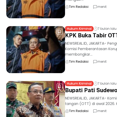
Tim Redaksi
menit
Hukum Kriminal
7 bulan lalu
KPK Buka Tabir OTT
NEWSREAL.ID, JAKARTA- Peng
Komisi Pemberantasan Korup
membongkar...
Tim Redaksi
menit
Hukum Kriminal
7 bulan lalu
Bupati Pati Sudewo
NEWSREAL.ID, JAKARTA- Komi
tangan (OTT) di awal 2026. Ka
Tim Redaksi
menit