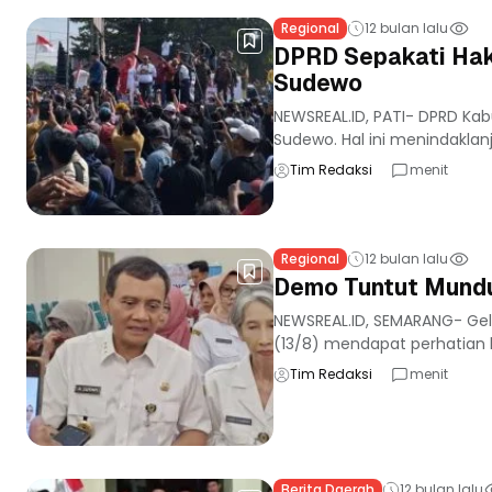
Regional
12 bulan lalu
DPRD Sepakati Hak
Sudewo
NEWSREAL.ID, PATI- DPRD Ka
Sudewo. Hal ini menindaklanj
Tim Redaksi
menit
Regional
12 bulan lalu
Demo Tuntut Mundur
NEWSREAL.ID, SEMARANG- Gelo
(13/8) mendapat perhatian 
Tim Redaksi
menit
Berita Daerah
12 bulan lalu