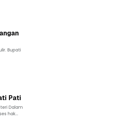
Jangan
ir. Bupati
ti Pati
nteri Dalam
s hak...