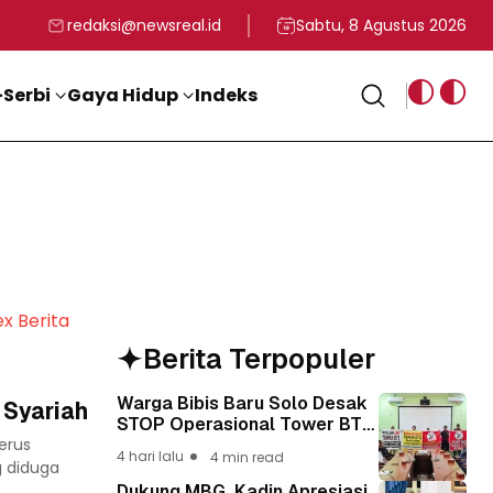
rga
T ke-81 Kemerdekaan RI
BG, Kadin Apresiasi Kepemimpinan Presiden Prabowo yang Visi
Staf Khusus Menag RI 
redaksi@newsreal.id
Sabtu, 8 Agustus 2026
Serbi
Gaya Hidup
Indeks
ex Berita
Berita Terpopuler
Warga Bibis Baru Solo Desak
 Syariah
STOP Operasional Tower BTS,
erus
Diwa : Nyawa dan
4 hari lalu
4 min read
Keselamatan Warga Lebih
g diduga
Berharga
Dukung MBG, Kadin Apresiasi