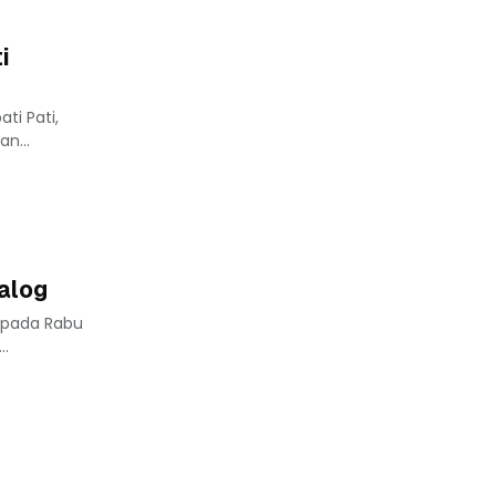
i
ti Pati,
n...
alog
u pada Rabu
..