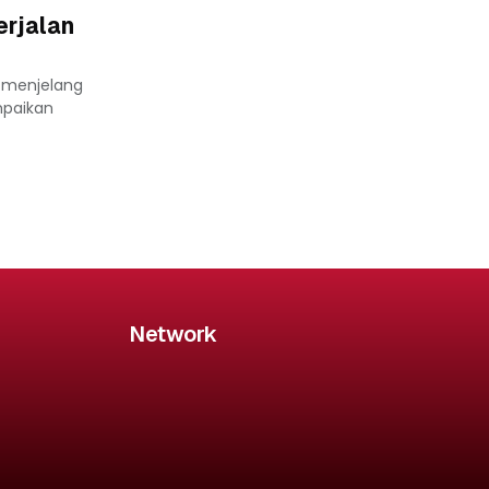
erjalan
 menjelang
mpaikan
Network