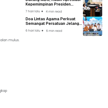
Kepemimpinan Presiden
Prabowo yang Visioner
7 hari lalu
4 min read
Doa Lintas Agama Perkuat
Semangat Persatuan Jelang
HUT ke-81 Kemerdekaan RI
6 hari lalu
6 min read
alan mulus.
gkap