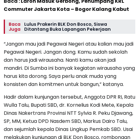
Baca :
Laron Masuk Gerbong, Penumpang KRL
Commuter Jakarta Kota – Bogor Kalang Kabut
Baca
Lulus Prakerin BLK Don Bosco, Siswa
Juga
Ditantang Buka Lapangan Pekerjaan
“Jangan mau jadi Pegawai Negeri atau kalian mau jadi
Pegawai Negeri. Jangan dong. Kamu sudah sekolah
dan harus jadi wirausaha. Nanti kamu akan jadi
mandiri. Di Sumba ini banyak kegiatan wirausaha yang
harus kita dorong. Saya perlu anak muda yang
konsisten dan komitmen untuk bangun,” katanya.
Hadir dalam kunjungan tersebut, Anggota DPR RI, Ratu
Wulla Talu, Bupati SBD, dr. Kornelius Kodi Mete, Kepala
Dinas Nakertrans Provinsi NTT Sylvia R. Peku Djawang,
SP, MM, Ketua DPD Nasdem SBD, Markus Dairo Talu,
dan sejumlah kepala Dinas Lingkup Pemkab SBD. Usai
melakukan kunjungan di BLK Don Bosco, rombongan