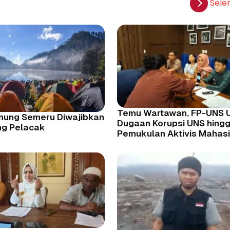
Sele
Temu Wartawan, FP-UNS 
nung Semeru Diwajibkan
Dugaan Korupsi UNS hingg
ng Pelacak
Pemukulan Aktivis Mahas