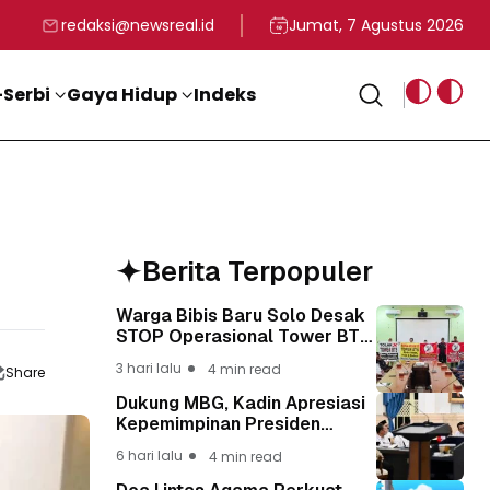
rga
T ke-81 Kemerdekaan RI
BG, Kadin Apresiasi Kepemimpinan Presiden Prabowo yang Visi
Staf Khusus Menag RI 
redaksi@newsreal.id
Jumat, 7 Agustus 2026
Serbi
Gaya Hidup
Indeks
Berita Terpopuler
Warga Bibis Baru Solo Desak
STOP Operasional Tower BTS,
Diwa : Nyawa dan
3 hari lalu
4 min read
Share
Keselamatan Warga Lebih
Berharga
Dukung MBG, Kadin Apresiasi
Kepemimpinan Presiden
Prabowo yang Visioner
6 hari lalu
4 min read