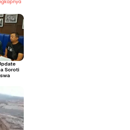
ngkapnya
Update
a Soroti
iswa