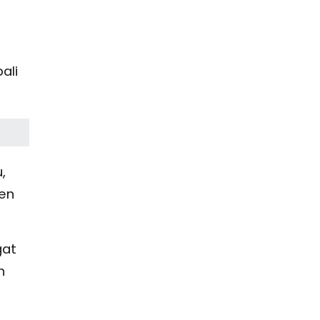
ali
,
gen
gat
n