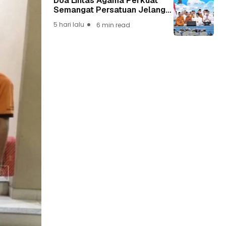
Doa Lintas Agama Perkuat
Semangat Persatuan Jelang
HUT ke-81 Kemerdekaan RI
5 hari lalu
6 min read