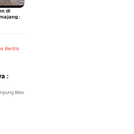
en di
majang :
ex Berita
a :
mpung Bibis