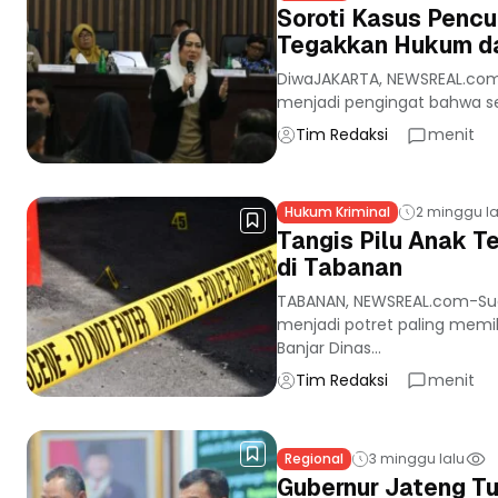
Soroti Kasus Pencu
Tegakkan Hukum da
DiwaJAKARTA, NEWSREAL.com– 
menjadi pengingat bahwa se
Tim Redaksi
menit
Hukum Kriminal
2 minggu la
Tangis Pilu Anak 
di Tabanan
TABANAN, NEWSREAL.com-Su
menjadi potret paling memil
Banjar Dinas...
Tim Redaksi
menit
Regional
3 minggu lalu
Gubernur Jateng Tu