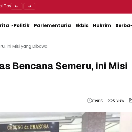
al Tower BTS, Diwa : Nyawa dan Keselamatan Warga Lebih Berha
Doa Lintas Agama Perkuat Semangat Persatuan Jelang HU
Dukung M
rita
Politik
Parlementaria
Ekbis
Hukrim
Serba-
, ini Misi yang Dibawa
s Bencana Semeru, ini Misi
menit
0
view