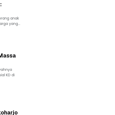
:
eorang anak
rga yang...
 Massa
yahnya
al KD di
koharjo