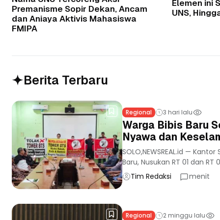
Elemen ini
Premanisme Sopir Dekan, Ancam
UNS, Hingg
dan Aniaya Aktivis Mahasiswa
FMIPA
Berita Terbaru
Regional
3 hari lalu
Warga Bibis Baru S
Nyawa dan Keselam
SOLO,NEWSREAL.id — Kantor S
Baru, Nusukan RT 01 dan RT 02
Tim Redaksi
menit
Regional
2 minggu lalu