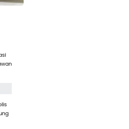
asi
lawan
lis
dung