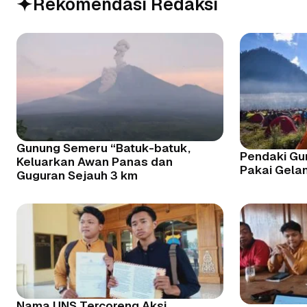
Rekomendasi Redaksi
Gunung Semeru “Batuk-batuk,
Pendaki Gu
Keluarkan Awan Panas dan
Pakai Gela
Guguran Sejauh 3 km
Nama UNS Tercoreng Aksi