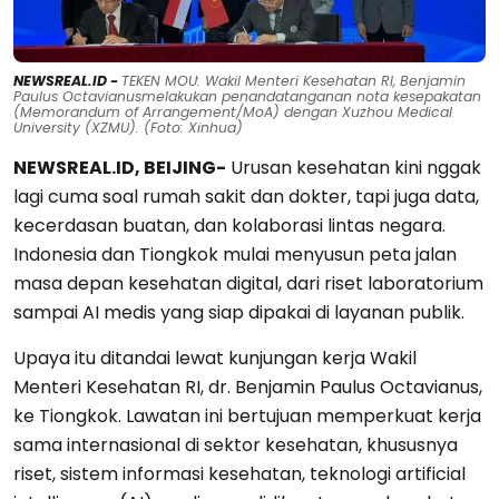
NEWSREAL.ID -
TEKEN MOU: Wakil Menteri Kesehatan RI, Benjamin
Paulus Octavianusmelakukan penandatanganan nota kesepakatan
(Memorandum of Arrangement/MoA) dengan Xuzhou Medical
University (XZMU). (Foto: Xinhua)
NEWSREAL.ID, BEIJING-
Urusan kesehatan kini nggak
lagi cuma soal rumah sakit dan dokter, tapi juga data,
kecerdasan buatan, dan kolaborasi lintas negara.
Indonesia dan Tiongkok mulai menyusun peta jalan
masa depan kesehatan digital, dari riset laboratorium
sampai AI medis yang siap dipakai di layanan publik.
Upaya itu ditandai lewat kunjungan kerja Wakil
Menteri Kesehatan RI, dr. Benjamin Paulus Octavianus,
ke Tiongkok. Lawatan ini bertujuan memperkuat kerja
sama internasional di sektor kesehatan, khususnya
riset, sistem informasi kesehatan, teknologi artificial