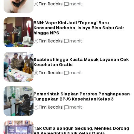
Tim Redaksi
menit
BNN: Vape Kini Jadi ‘Topeng’ Baru
Konsumsi Narkoba, Isinya Bisa Sabu Cair
hingga NPS
Tim Redaksi
menit
Scabies hingga Kusta Masuk Layanan Cek
Kesehatan Gratis
Tim Redaksi
menit
Pemerintah Siapkan Perpres Penghapusan
Tunggakan BPJS Kesehatan Kelas 3
Tim Redaksi
menit
Tak Cuma Bangun Gedung, Menkes Dorong
RS Pemerintah Naik Kelas Dunia