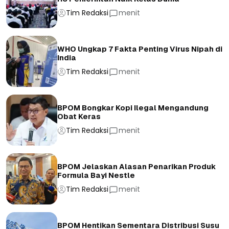
Tim Redaksi
menit
WHO Ungkap 7 Fakta Penting Virus Nipah di
India
Tim Redaksi
menit
BPOM Bongkar Kopi Ilegal Mengandung
Obat Keras
Tim Redaksi
menit
BPOM Jelaskan Alasan Penarikan Produk
Formula Bayi Nestle
Tim Redaksi
menit
BPOM Hentikan Sementara Distribusi Susu