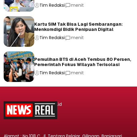
Tim Redaksi
menit
Kartu SIM Tak Bisa Lagi Sembarangan:
Menkomdigi Bidik Penipuan Digital
Tim Redaksi
menit
Pemulihan BTS di Aceh Tembus 80 Persen,
Pemerintah Fokus Wilayah Terisolasi
Tim Redaksi
menit
.id
Alamat : No.108 C, Jl. Tentara Pelajar, Gilingan, Banjarsari,