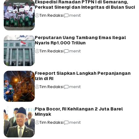
Ekspedisi Ramadan PTPN I di Semarang,
Perkuat Sinergi dan Integritas di Bulan Suci
Tim Redaksi
menit
Perputaran Uang Tambang Emas Ilegal
Nyaris Rp1.000 Triliun
Tim Redaksi
menit
Freeport Siapkan Langkah Perpanjangan
Izin di RI
Tim Redaksi
menit
Pipa Bocor, RI Kehilangan 2 Juta Barel
Minyak
Tim Redaksi
menit