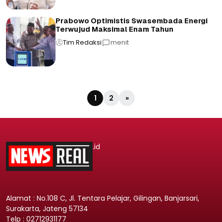
Prabowo Optimistis Swasembada Energi
Terwujud Maksimal Enam Tahun
Tim Redaksi
menit
1
2
»
.id
Alamat : No.108 C, Jl. Tentara Pelajar, Gilingan, Banjarsari,
Surakarta, Jateng 57134
Telp : 02712931177