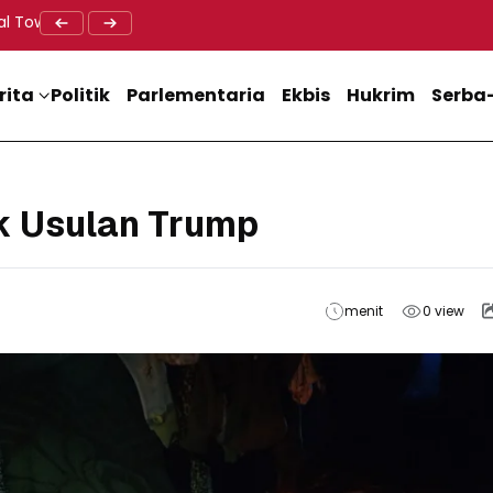
al Tower BTS, Diwa : Nyawa dan Keselamatan Warga Lebih Berha
Doa Lintas Agama Perkuat Semangat Persatuan Jelang HU
Dukung M
rita
Politik
Parlementaria
Ekbis
Hukrim
Serba-
k Usulan Trump
menit
0
view