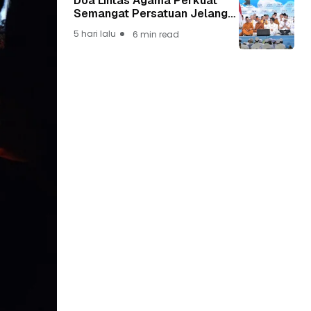
Doa Lintas Agama Perkuat
Semangat Persatuan Jelang
HUT ke-81 Kemerdekaan RI
5 hari lalu
6 min read