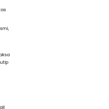
tas
smi,
aksa
utip
il