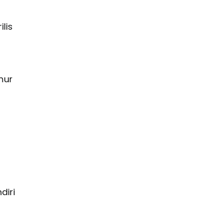
lis
mur
diri