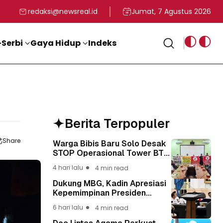
rga
T ke-81 Kemerdekaan RI
BG, Kadin Apresiasi Kepemimpinan Presiden Prabowo yang Visi
Staf Khusus Menag RI 
redaksi@newsreal.id
Jumat, 7 Agustus 2026
Serbi
Gaya Hidup
Indeks
Berita Terpopuler
Share
Warga Bibis Baru Solo Desak
STOP Operasional Tower BTS,
Diwa : Nyawa dan
4 hari lalu
4 min read
Keselamatan Warga Lebih
Berharga
Dukung MBG, Kadin Apresiasi
Kepemimpinan Presiden
Prabowo yang Visioner
6 hari lalu
4 min read