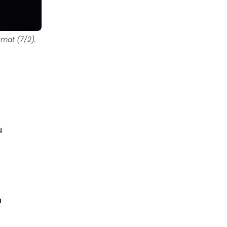
mat (7/2).
p
u
h