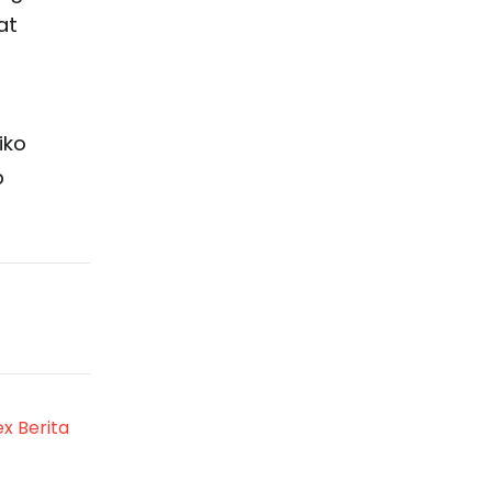
at
iko
p
ex Berita