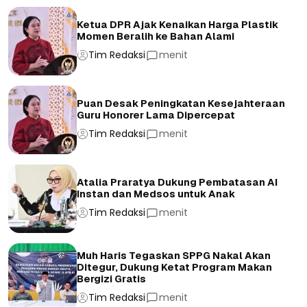
Ketua DPR Ajak Kenaikan Harga Plastik
Momen Beralih ke Bahan Alami
Tim Redaksi
menit
Puan Desak Peningkatan Kesejahteraan
Guru Honorer Lama Dipercepat
Tim Redaksi
menit
Atalia Praratya Dukung Pembatasan AI
Instan dan Medsos untuk Anak
Tim Redaksi
menit
Muh Haris Tegaskan SPPG Nakal Akan
Ditegur, Dukung Ketat Program Makan
Bergizi Gratis
Tim Redaksi
menit