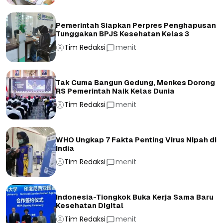
Pemerintah Siapkan Perpres Penghapusan
Tunggakan BPJS Kesehatan Kelas 3
Tim Redaksi
menit
Tak Cuma Bangun Gedung, Menkes Dorong
RS Pemerintah Naik Kelas Dunia
Tim Redaksi
menit
WHO Ungkap 7 Fakta Penting Virus Nipah di
India
Tim Redaksi
menit
Indonesia-Tiongkok Buka Kerja Sama Baru
Kesehatan Digital
Tim Redaksi
menit