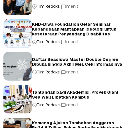
Tim Redaksi
menit
KND-Diwa Foundation Gelar Seminar
Kebangsaan Mantapkan Ideologi untuk
kesetaraan Penyandang Disabilitas
Tim Redaksi
menit
Daftar Beasiswa Master Double Degree
Dibuka hingga Akhir Mei, Cek Informasinya
Tim Redaksi
menit
Tantangan bagi Akademisi, Proyek Giant
Sea Wall Libatkan Kampus
Tim Redaksi
menit
Kemenag Ajukan Tambahan Anggaran
Rp24,8 Triliun, Fokus Perbaikan Madrasah