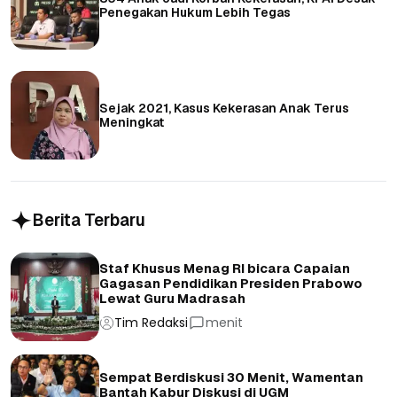
Penegakan Hukum Lebih Tegas
Sejak 2021, Kasus Kekerasan Anak Terus
Meningkat
Berita Terbaru
Staf Khusus Menag RI bicara Capaian
Gagasan Pendidikan Presiden Prabowo
Lewat Guru Madrasah
Tim Redaksi
menit
Sempat Berdiskusi 30 Menit, Wamentan
Bantah Kabur Diskusi di UGM