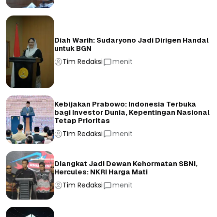
Diah Warih: Sudaryono Jadi Dirigen Handal
untuk BGN
Tim Redaksi
menit
Kebijakan Prabowo: Indonesia Terbuka
bagi Investor Dunia, Kepentingan Nasional
Tetap Prioritas
Tim Redaksi
menit
Diangkat Jadi Dewan Kehormatan SBNI,
Hercules: NKRI Harga Mati
Tim Redaksi
menit