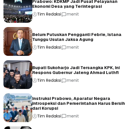
Prabowo: KDKMP Jadi Pusat Pelayanan
Ekonomi Desa yang Terintegrasi
Tim Redaksi
menit
Belum Putuskan Pengganti Febrie, Istana
Tunggu Usulan Jaksa Agung
Tim Redaksi
menit
Bupati Sukoharjo Jadi Tersangka KPK, Ini
Respons Gubernur Jateng Ahmad Luthfi
Tim Redaksi
menit
Instruksi Prabowo, Aparatur Negara
Introspeksi dan Pemerintahan Harus Bersih
dari Korupsi
Tim Redaksi
menit