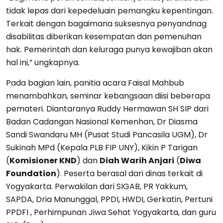
tidak lepas dari kepedeluain pemangku kepentingan.
Terkait dengan bagaimana suksesnya penyandnag
disabilitas diberikan kesempatan dan pemenuhan
hak. Pemerintah dan keluraga punya kewajiban akan
hal ini,” ungkapnya.
Pada bagian lain, panitia acara Faisal Mahbub
menambahkan, seminar kebangsaan diisi beberapa
pemateri. Diantaranya Ruddy Hermawan SH SIP dari
Badan Cadangan Nasional Kemenhan, Dr Diasma
Sandi Swandaru MH (Pusat Studi Pancasila UGM), Dr
Sukinah MPd (Kepala PLB FIP UNY), Kikin P Tarigan
(
Komisioner KND
) dan
Diah Warih Anjari
(
Diwa
Foundation
). Peserta berasal dari dinas terkait di
Yogyakarta. Perwakilan dari SIGAB, PR Yakkum,
SAPDA, Dria Manunggal, PPDI, HWDI, Gerkatin, Pertuni
PPDFI , Perhimpunan Jiwa Sehat Yogyakarta, dan guru