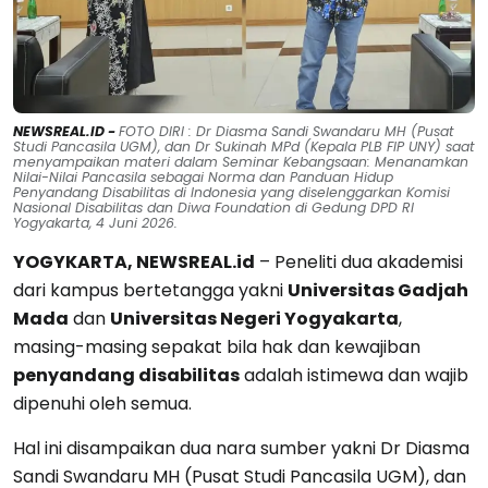
NEWSREAL.ID -
FOTO DIRI : Dr Diasma Sandi Swandaru MH (Pusat
Studi Pancasila UGM), dan Dr Sukinah MPd (Kepala PLB FIP UNY) saat
menyampaikan materi dalam Seminar Kebangsaan: Menanamkan
Nilai-Nilai Pancasila sebagai Norma dan Panduan Hidup
Penyandang Disabilitas di Indonesia yang diselenggarkan Komisi
Nasional Disabilitas dan Diwa Foundation di Gedung DPD RI
Yogyakarta, 4 Juni 2026.
YOGYKARTA, NEWSREAL.id
– Peneliti dua akademisi
dari kampus bertetangga yakni
Universitas Gadjah
Mada
dan
Universitas Negeri Yogyakarta
,
masing-masing sepakat bila hak dan kewajiban
penyandang disabilitas
adalah istimewa dan wajib
dipenuhi oleh semua.
Hal ini disampaikan dua nara sumber yakni Dr Diasma
Sandi Swandaru MH (Pusat Studi Pancasila UGM), dan