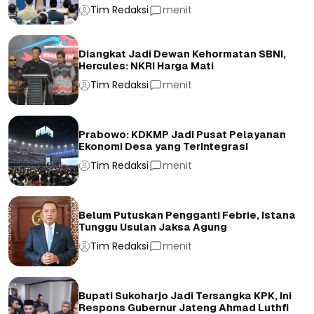
Tim Redaksi
menit
Diangkat Jadi Dewan Kehormatan SBNI,
Hercules: NKRI Harga Mati
Tim Redaksi
menit
Prabowo: KDKMP Jadi Pusat Pelayanan
Ekonomi Desa yang Terintegrasi
Tim Redaksi
menit
Belum Putuskan Pengganti Febrie, Istana
Tunggu Usulan Jaksa Agung
Tim Redaksi
menit
Bupati Sukoharjo Jadi Tersangka KPK, Ini
Respons Gubernur Jateng Ahmad Luthfi