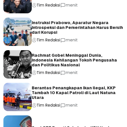
Tim Redaksi
menit
Instruksi Prabowo, Aparatur Negara
Introspeksi dan Pemerintahan Harus Bersih
dari Korupsi
Tim Redaksi
menit
Rachmat Gobel Meninggal Dunia,
Indonesia Kehilangan Tokoh Pengusaha
dan Politikus Nasional
Tim Redaksi
menit
Berantas Penangkapan Ikan Ilegal, KKP
Tambah 10 Kapal Patroli di Laut Natuna
Utara
Tim Redaksi
menit