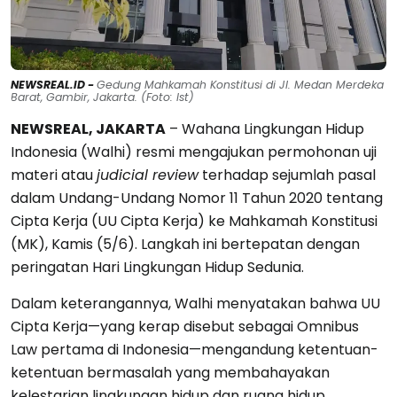
NEWSREAL.ID -
Gedung Mahkamah Konstitusi di Jl. Medan Merdeka
Barat, Gambir, Jakarta. (Foto: Ist)
NEWSREAL, JAKARTA
– Wahana Lingkungan Hidup
Indonesia (Walhi) resmi mengajukan permohonan uji
materi atau
judicial review
terhadap sejumlah pasal
dalam Undang-Undang Nomor 11 Tahun 2020 tentang
Cipta Kerja (UU Cipta Kerja) ke Mahkamah Konstitusi
(MK), Kamis (5/6). Langkah ini bertepatan dengan
peringatan Hari Lingkungan Hidup Sedunia.
Dalam keterangannya, Walhi menyatakan bahwa UU
Cipta Kerja—yang kerap disebut sebagai Omnibus
Law pertama di Indonesia—mengandung ketentuan-
ketentuan bermasalah yang membahayakan
kelestarian lingkungan hidup dan ruang hidup