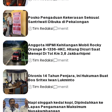
Posko Pengaduan Kekerasan Seksual
Santriwati Dibuka di Pekalongan
Tim Redaksi
menit
Anggota HIPMI Kehilangan Mobil Rocky
Orange B-1336-HKC, Hilang Dicuri Saat
Menepi Di Tol Km 3,8 Jakbarhipmi
Tim Redaksi
menit
Divonis 14 Tahun Penjara, Ini Hukuman Buat
Bos Sritex Iwan Lukminto
Tim Redaksi
menit
Napi singgah kedai kopi, Dipindahkan ke
Lapas Pengamanan Maksimum
Nusakambangan