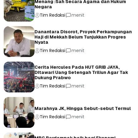
Menang :Sah Secara Agama dan Hukum
Negara
Tim Redaksi
menit
Danantara Disorot, Proyek Perkampungan
Haji di Mekkah Belum Tunjukkan Progres
Nyata
Tim Redaksi
menit
Cerita Hercules Pada HUT GRIB JAYA,
DItawari Uang Setengah Triliun Agar Tak
Dukung Prabwo
Tim Redaksi
menit
Marahnya JK, Hingga Sebut-sebut Termul
Tim Redaksi
menit
MBG Berdampak baik bagi Ekonomi