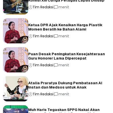
Komisi XIII Curiga Petugas Lapas Disuap
Tim Redaksi
menit
Ketua DPR Ajak Kenaikan Harga Plastik
Momen Beralih ke Bahan Alami
Tim Redaksi
menit
Puan Desak Peningkatan Kesejahteraan
Guru Honorer Lama Dipercepat
Tim Redaksi
menit
Atalia Praratya Dukung Pembatasan AI
Instan dan Medsos untuk Anak
Tim Redaksi
menit
Muh Haris Tegaskan SPPG Nakal Akan