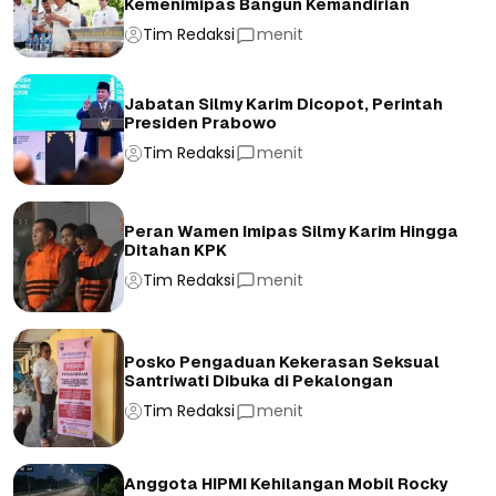
Kemenimipas Bangun Kemandirian
Tim Redaksi
menit
Jabatan Silmy Karim Dicopot, Perintah
Presiden Prabowo
Tim Redaksi
menit
Peran Wamen Imipas Silmy Karim Hingga
Ditahan KPK
Tim Redaksi
menit
Posko Pengaduan Kekerasan Seksual
Santriwati Dibuka di Pekalongan
Tim Redaksi
menit
Anggota HIPMI Kehilangan Mobil Rocky