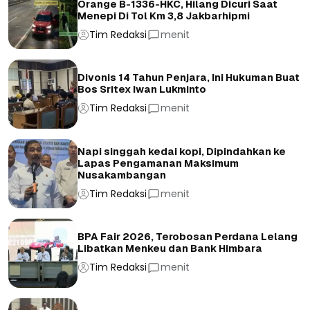
Orange B-1336-HKC, Hilang Dicuri Saat
Menepi Di Tol Km 3,8 Jakbarhipmi
Tim Redaksi
menit
Divonis 14 Tahun Penjara, Ini Hukuman Buat
Bos Sritex Iwan Lukminto
Tim Redaksi
menit
Napi singgah kedai kopi, Dipindahkan ke
Lapas Pengamanan Maksimum
Nusakambangan
Tim Redaksi
menit
BPA Fair 2026, Terobosan Perdana Lelang
Libatkan Menkeu dan Bank Himbara
Tim Redaksi
menit